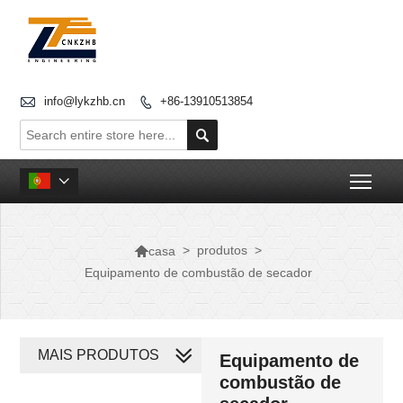

info@lykzhb.cn
+86-13910513854


Togg


>
produtos
>
casa
Equipamento de combustão de secador
MAIS PRODUTOS
Equipamento de
combustão de