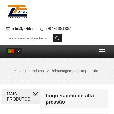

info@lykzhb.cn
+86-13910513854


Togg

casa
>
produtos
>
briquetagem de alta pressão
MAIS
briquetagem de alta
PRODUTOS
pressão