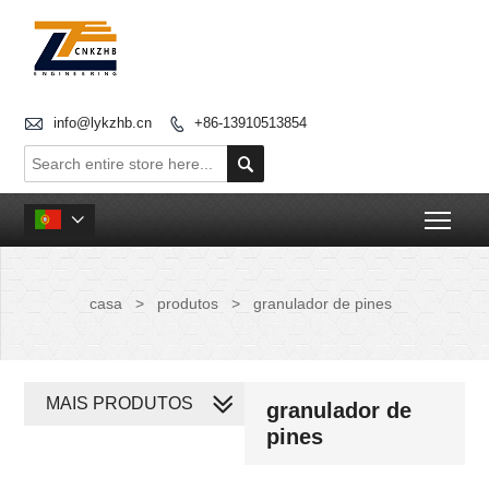

info@lykzhb.cn
+86-13910513854


Togg

casa
>
produtos
>
granulador de pines
MAIS PRODUTOS
granulador de
pines