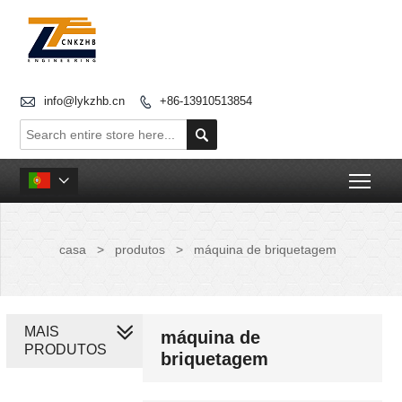

info@lykzhb.cn
+86-13910513854


Togg

casa
>
produtos
>
máquina de briquetagem
MAIS
máquina de
PRODUTOS
briquetagem