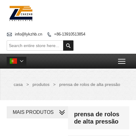

info@lykzhb.cn
+86-13910513854


Togg

casa
>
produtos
>
prensa de rolos de alta pressão
MAIS PRODUTOS
prensa de rolos
de alta pressão