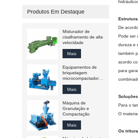
hidráulic
Produtos Em Destaque
Estrutura
De acordo
Misturador de
Pode ser 
cisalhamento de alta
velocidade
dureza e 
também po
Mais
acordo co
Equipamentos de
para gara
briquetagem
microcompactadores
combinado
em escala de
laboratório
Mais
Soluções
Máquina de
Para o ta
Granulação e
O material
Compactação
Mais
Os tritur