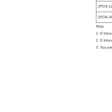
2PCN-1
2PCN-1
Nota:
1. O tritu
2. O trit
3. Sua po