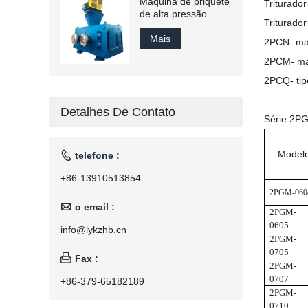
Máquina de briquete
Triturado
de alta pressão
Triturado
Mais
2PCN- mate
2PCM- mate
2PCQ- tip
Detalhes De Contato
Série 2PG
Model

telefone :
+86-13910513854
2PGM-060

o email :
2PGM-
0605
info@lykzhb.cn
2PGM-
0705

Fax :
2PGM-
0707
+86-379-65182189
2PGM-
0710