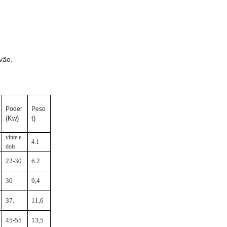
vão.
Poder
Peso
(Kw)
t)
vinte e
4.1
dois
22-30
6.2
30
9,4
37.
11,6
45-55
13,5