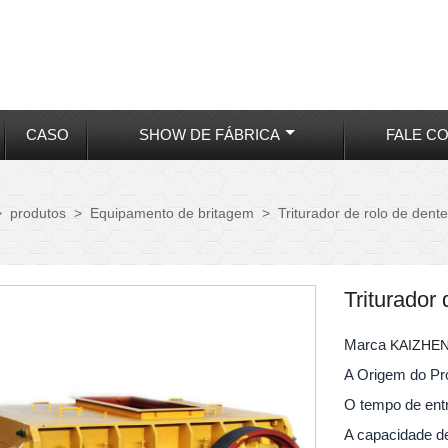
CASO
SHOW DE FÁBRICA
FALE C
>
produtos
>
Equipamento de britagem
>
Triturador de rolo de dent
Triturador
Marca
KAIZHE
A Origem do P
O tempo de en
A capacidade d