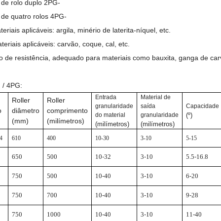
r de rolo duplo 2PG-
r de quatro rolos 4PG-
riais aplicáveis: argila, minério de laterita-níquel, etc.
riais aplicáveis: carvão, coque, cal, etc.
o de resistência, adequado para materiais como bauxita, ganga de car
 / 4PG:
Entrada
Material de
Roller
Roller
granularidade
saída
Capacidade
o
diâmetro
comprimento
do material
granularidade
(º)
(mm)
(milímetros)
(milímetros)
(milímetros)
4
610
400
10-30
3-10
5-15
650
500
10-32
3-10
5.5-16.8
750
500
10-40
3-10
6-20
750
700
10-40
3-10
9-28
750
1000
10-40
3-10
11-40