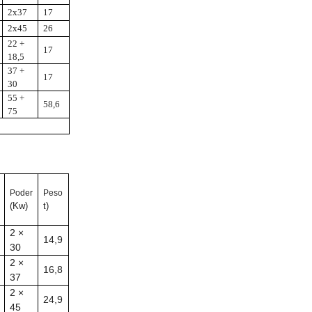
2x37
17
2x45
26
22 +
17
18,5
37 +
17
30
55 +
58,6
75
Poder
Peso
(Kw)
t)
2 ×
14,9
30
2 ×
16,8
37
2 ×
24,9
45