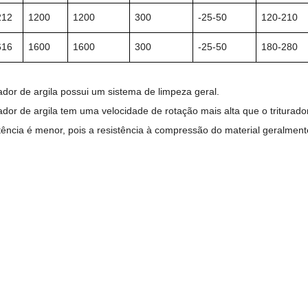
212
1200
1200
300
-25-50
120-210
616
1600
1600
300
-25-50
180-280
rador de argila possui um sistema de limpeza geral.
urador de argila tem uma velocidade de rotação mais alta que o tritura
tência é menor, pois a resistência à compressão do material geralmen