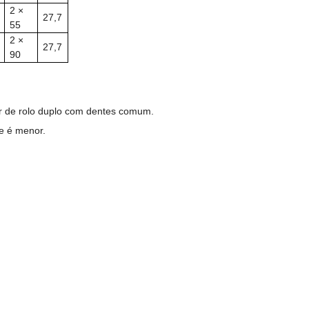
2 ×
27,7
55
2 ×
27,7
90
dor de rolo duplo com dentes comum.
te é menor.