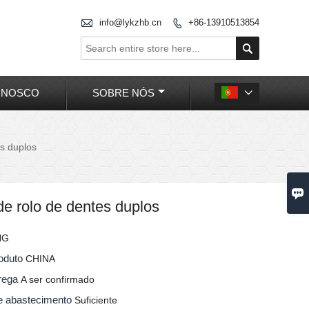

info@lykzhb.cn
+86-13910513854


ONOSCO
SOBRE NÓS

es duplos

 de rolo de dentes duplos
NG
roduto
CHINA
trega
A ser confirmado
e abastecimento
Suficiente