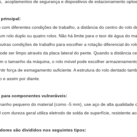
os,
acoplamentos de segurança e dispositivos de estacionamento optoe
 principal:
 com diferentes condições de trabalho, a distância do centro do rolo 
um rolo duplo ou quatro rolos. Não há limite para o teor de água do ma
outras condições de trabalho para escolher a rotação diferencial do ro
de ser limpo através da placa lateral do pente. Quando a distância cen
m o tamanho da máquina, o rolo móvel pode escolher armazenamento m
ntir força de esmagamento suficiente. A estrutura do rolo dentado tamb
 e assim por diante.
 para componentes vulneráveis:
manho pequeno do material (como -5 mm), use aço de alta qualidade c
 com dureza geral utiliza eletrodo de solda de superfície, resistente a
adores são divididos nos seguintes tipos: