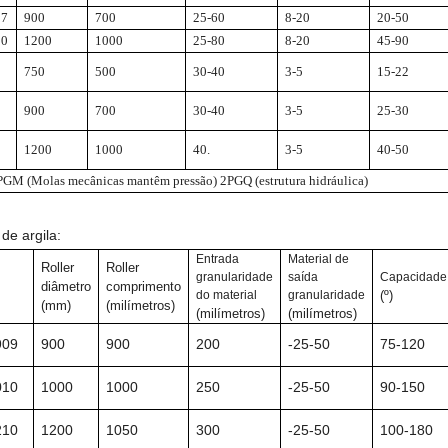
07
900
700
25-60
8-20
20-50
10
1200
1000
25-80
8-20
45-90
750
500
30-40
3-5
15-22
900
700
30-40
3-5
25-30
1200
1000
40.
3-5
40-50
GM (Molas mecânicas mantêm pressão) 2PGQ (estrutura hidráulica)
 de argila:
Entrada
Material de
Roller
Roller
granularidade
saída
Capacidade
diâmetro
comprimento
do material
granularidade
(º)
(mm)
(milímetros)
(milímetros)
(milímetros)
909
900
900
200
-25-50
75-120
010
1000
1000
250
-25-50
90-150
210
1200
1050
300
-25-50
100-180