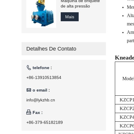
Máquina de briquete
de alta pressão
Men
Alt
Mais
mes
Amp
par
Detalhes De Contato
Kneade

telefone :
+86-13910513854
Mode

o email :
KZCP1
info@lykzhb.cn
KZCP2

Fax :
KZCP4
+86-379-65182189
KZCP6