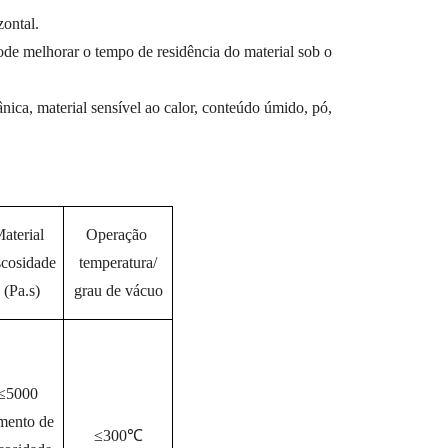
zontal.
ode melhorar o tempo de residência do material sob o
nica, material sensível ao calor, conteúdo úmido, pó,
aterial
Operação
cosidade
temperatura/
(Pa.s)
grau de vácuo
≤5000
mento de
≤300℃