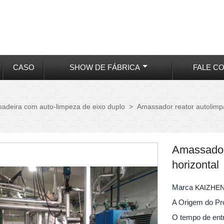
CASO
SHOW DE FÁBRICA
FALE C
adeira com auto-limpeza de eixo duplo
>
Amassador reator autolimpa
Amassador 
horizontal
Marca
KAIZHE
A Origem do P
O tempo de en