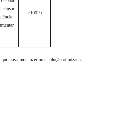
cosidade
i causar
≥100Pa
otência
umentar
ra que possamos fazer uma solução otimizada: