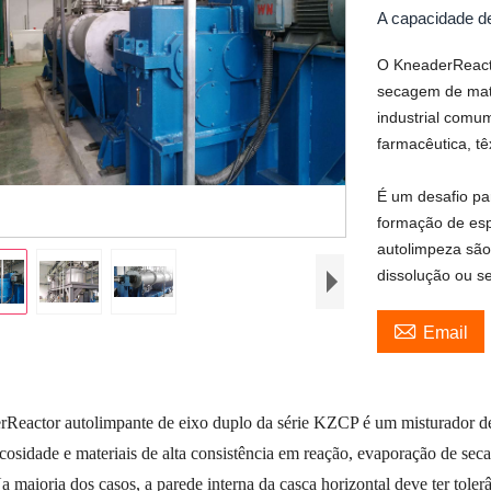
A capacidade d
O KneaderReacto
secagem de mate
industrial comum
farmacêutica, têx
É um desafio pa
formação de es
autolimpeza são 
dissolução ou 

Email
Reactor autolimpante de eixo duplo da série KZCP é um misturador de 
scosidade e materiais de alta consistência em reação, evaporação de seca
a maioria dos casos, a parede interna da casca horizontal deve ter tolerâ