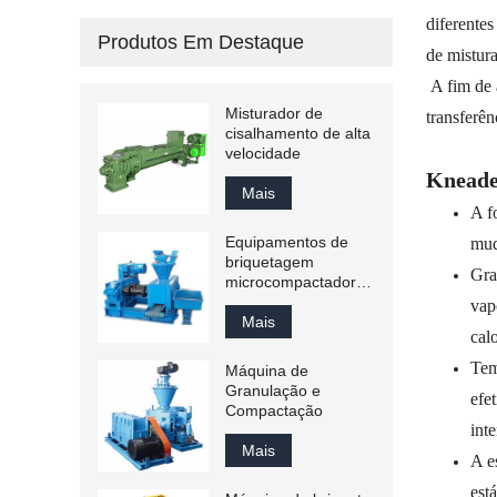
diferentes
Produtos Em Destaque
de mistur
A fim de 
Misturador de
transferên
cisalhamento de alta
velocidade
Kneade
Mais
A f
Equipamentos de
mud
briquetagem
Gra
microcompactadores
em escala de
vap
laboratório
Mais
calo
Te
Máquina de
Granulação e
efe
Compactação
inte
Mais
A e
est