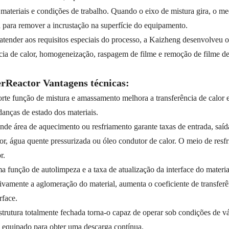
 materiais e condições de trabalho. Quando o eixo de mistura gira, o m
a para remover a incrustação na superfície do equipamento.
atender aos requisitos especiais do processo, a Kaizheng desenvolveu 
cia de calor, homogeneização, raspagem de filme e remoção de filme de 
rReactor Vantagens técnicas:
orte função de mistura e amassamento melhora a transferência de calor e
anças de estado dos materiais.
nde área de aquecimento ou resfriamento garante taxas de entrada, saí
or, água quente pressurizada ou óleo condutor de calor. O meio de resf
r.
m
a função de autolimpeza e a taxa de atualização da interface do materia
tivamente a aglomeração do material, aumenta o coeficiente de transferê
rface.
strutura totalmente fechada torna-o capaz de operar sob condições de v
á equipado para obter uma descarga contínua.