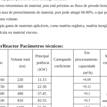
os retromistura de material, pois está próximo ao fluxo de pressão hori
a taxa de preenchimento de material, pois pode atingir 60-80%, o que p
mo volume.
la gama de materiais aplicáveis, como matéria orgânica, matéria inorgâ
tícula ou material viscoso.
rReactor Parâmetros técnicos:
Em
Principal
M
Volume total
Carregando
processamento
lo
potência
vis
(eu)
coeficiente
capacidade
（KW）
(m³/h)
60
220
11-15
≈0,09
50
300
22-30
≈0,12
00
490
37-45
≈0,2
30
810
45-55
≈0,3
au