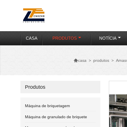
CASA
PRODUTOS
NOTÍCIA

>
produtos
>
Amass
casa
Produtos
Máquina de briquetagem
Máquina de granulado de briquete