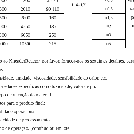
000
1300
55-75
vis
≈0,5
0,4-0,7
va
600
2010
90-110
≈0,8
p
500
2800
160
≈1,3
a
000
4250
185
≈2
300
6650
250
≈3
000
10500
315
≈5
o ao KneaderReactor, por favor, forneça-nos os seguintes detalhes, pa
is:
sidade, umidade, viscosidade, sensibilidade ao calor, etc.
priedades específicas como toxicidade, valor de ph.
po de retenção do material
tos para o produto final:
alidade operacional.
acidade de processamento.
o de operação. (contínuo ou em lote.