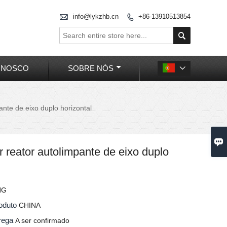

info@lykzhb.cn
+86-13910513854


ONOSCO
SOBRE NÓS

nte de eixo duplo horizontal

reator autolimpante de eixo duplo
NG
roduto
CHINA
trega
A ser confirmado