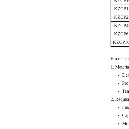
KZCP1
KZCP1
KZCP2
KZCP4
KZCP6
KZCP10
Em relaçã
1. Materia
Den
Pro
Tem
2. Requisi
Fin
Cap
Mod