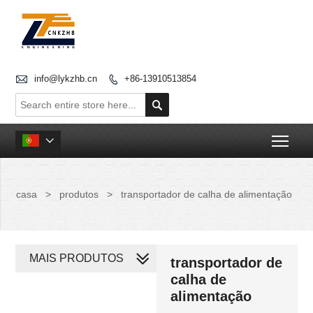

info@lykzhb.cn
+86-13910513854


Togg

casa
>
produtos
>
transportador de calha de alimentação
MAIS PRODUTOS
transportador de
calha de
alimentação